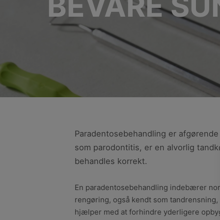
BEVARE SU
Paradentosebehandling er afgørende 
som parodontitis, er en alvorlig tandk
behandles korrekt.
En paradentosebehandling indebærer norm
rengøring, også kendt som tandrensning, u
hjælper med at forhindre yderligere opbyg