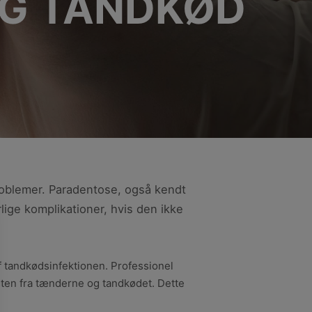
OG TANDKØD
oblemer. Paradentose, også kendt
rlige komplikationer, hvis den ikke
 tandkødsinfektionen. Professionel
sten fra tænderne og tandkødet. Dette