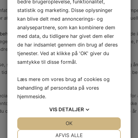
bedre brugeroplevelse, funktionalitet,
statistik og marketing. Disse oplysninger
tte brug af antibiotika eller antiseptiske midler til at bekæmpe
 at fjerne dybere liggende infektioner eller korrigere eventue
kan blive delt med annoncerings- og
analysepartnere, som kan kombinere dem
behandling
ikke kun handler om at behandle den eksisterende 
med data, du tidligere har givet dem eller
e regelmæssige tandlægebesøg, god mundhygiejne derhjemme, 
de har indsamlet gennem din brug af deres
ndre skadelige vaner.
tjenester. Ved at klikke på 'OK' giver du
samtykke til disse formål.
 såsom rødme, hævelse eller blødning af tandkødet, dårlig ånde
 tidligere du får behandling, desto bedre er chancerne for at 
Læs mere om vores brug af cookies og
behandling af persondata på vores
ialiseret behandling, der kræver professionel hjælp. Sørg for a
hjemmeside.
ose for at få den bedste pleje og rådgivning til din specifikke si
VIS
DETALJER
u opretholde en sund mund og bevare dine tænder i mange år 
JA
NEJ
OK
JA
NEJ
NØDVENDIGE
PRÆFERENCER
AFVIS ALLE