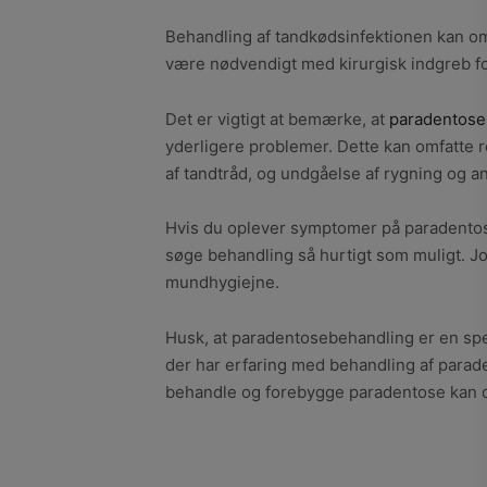
Behandling af tandkødsinfektionen kan omfa
være nødvendigt med kirurgisk indgreb for
Det er vigtigt at bemærke, at
paradentose
yderligere problemer. Dette kan omfatt
af tandtråd, og undgåelse af rygning og a
Hvis du oplever symptomer på paradentose,
søge behandling så hurtigt som muligt. Jo
mundhygiejne.
Husk, at paradentosebehandling er en spec
der har erfaring med behandling af paradent
behandle og forebygge paradentose kan d