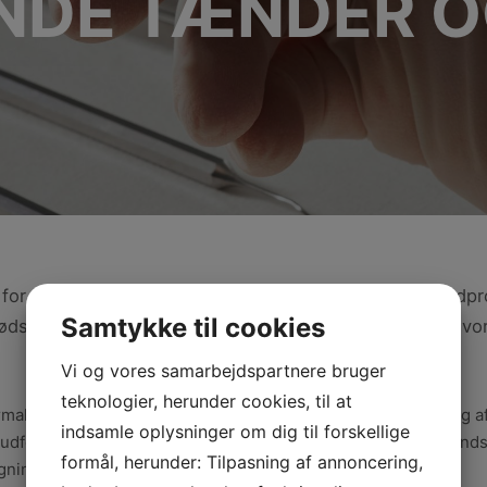
NDE TÆNDER 
for at opretholde god oral sundhed og forebygge tandpr
Samtykke til cookies
ødsinfektion, der kan føre til tab af tænder og andre alvo
Vi og vores samarbejdspartnere bruger
teknologier, herunder cookies, til at
alt en kombination af professionel rengøring og behandling af
indsamle oplysninger om dig til forskellige
dføres af en tandlæge eller tandplejer og fjerner plak og tand
formål, herunder: Tilpasning af annoncering,
ning af bakterier og infektion.