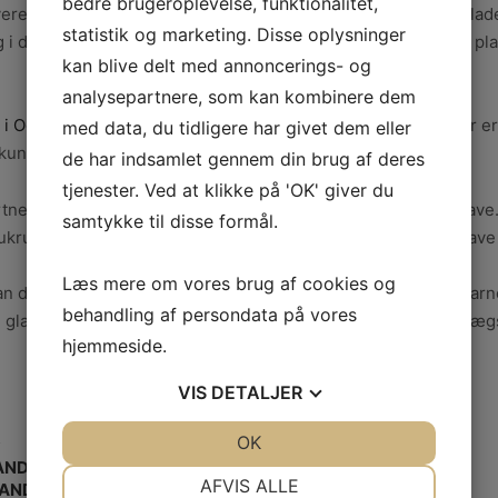
bedre brugeroplevelse, funktionalitet,
vere en have kan være en tidskrævende opgave. Ved at overlade
statistik og marketing. Disse oplysninger
 i dit liv. De vil håndtere alle aspekter af projektet, herunder p
kan blive delt med annoncerings- og
analysepartnere, som kan kombinere dem
 i Odder
har adgang til professionelt udstyr og værktøjer, der e
med data, du tidligere har givet dem eller
 kun et godt resultat, men også en sikker arbejdsproces.
de har indsamlet gennem din brug af deres
tjenester. Ved at klikke på 'OK' giver du
rtner kan også hjælpe med vedligeholdelse og pleje af din have
samtykke til disse formål.
ukrudtsbekæmpelse, så du kan nyde en smuk og velplejet have 
Læs mere om vores brug af cookies og
 du være sikker på at få professionelt arbejde udført af erfarn
behandling af persondata på vores
e glæde og fornøjelse i mange år fremover. Så kontakt en anlæg
hjemmeside.
VIS
DETALJER
JA
NEJ
OK
JA
NEJ
L
NDLING FOR AT BEVARE
NØDVENDIGE
PRÆFERENCER
AFVIS ALLE
TANDKØD