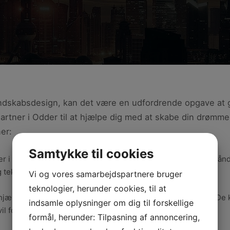
ndskabsdesign, kan det være en udfordrende opgave at g
rtner i Odder til at hjælpe dig med at skabe din drømmeh
er:
Samtykke til cookies
er i Odder har den nødvendige ekspertise og erfaring til at hånd
teknikker, der sikrer et flot og holdbart resultat.
Vi og vores samarbejdspartnere bruger
teknologier, herunder cookies, til at
hjælpe med at skabe et kreativt og unikt design til din have. De
indsamle oplysninger om dig til forskellige
 forvandle din have til et æstetisk og funktionelt rum.
formål, herunder: Tilpasning af annoncering,