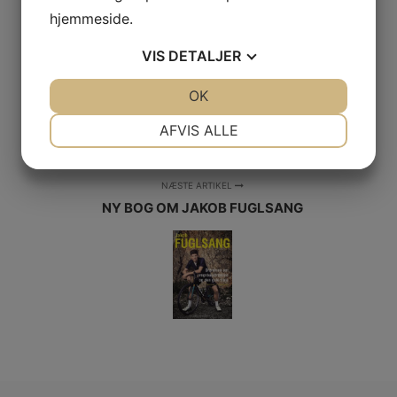
FORRIGE ARTIKEL
hjemmeside.
NY BMW X3 - NU OGSÅ MED M-LOGO
VIS
DETALJER
JA
NEJ
OK
JA
NEJ
NØDVENDIGE
PRÆFERENCER
AFVIS ALLE
JA
NEJ
JA
NEJ
MARKETING
STATISTIK
NÆSTE ARTIKEL
NY BOG OM JAKOB FUGLSANG