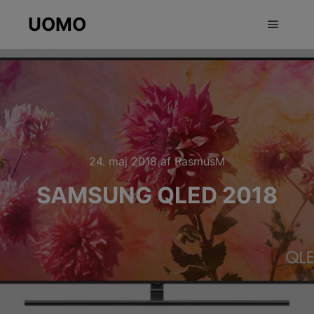
UOMO
Hovedm
24. maj 2018
af
RasmusM
SAMSUNG QLED 2018