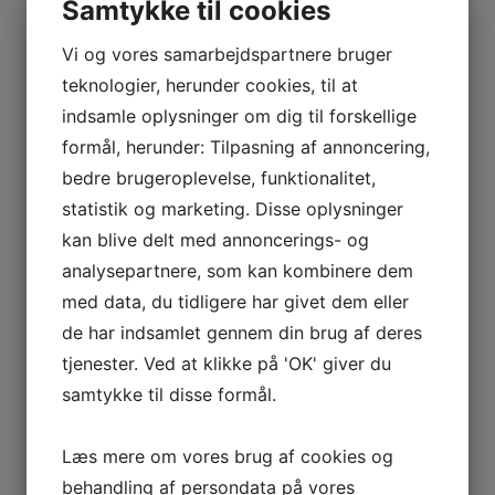
Samtykke til cookies
Med seneste version har TV skærmene fra
Samsung, flytter Samsung endnu engang
Vi og vores samarbejdspartnere bruger
grænserne for billedkvalitet. Dette er et virkelig
teknologier, herunder cookies, til at
lækket TV med mange super smarte funktioner.
indsamle oplysninger om dig til forskellige
formål, herunder: Tilpasning af annoncering,
Seneste generation er naturligvis i 4K/UHD
bedre brugeroplevelse, funktionalitet,
opløsning.
statistik og marketing. Disse oplysninger
kan blive delt med annoncerings- og
analysepartnere, som kan kombinere dem
med data, du tidligere har givet dem eller
de har indsamlet gennem din brug af deres
tjenester. Ved at klikke på 'OK' giver du
samtykke til disse formål.
Læs mere om vores brug af cookies og
behandling af persondata på vores