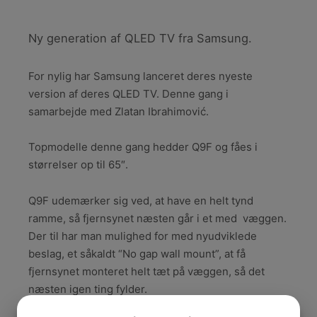
Ny generation af QLED TV fra Samsung.
For nylig har Samsung lanceret deres nyeste
version af deres QLED TV. Denne gang i
samarbejde med Zlatan Ibrahimović.
Topmodelle denne gang hedder Q9F og fåes i
størrelser op til 65″.
Q9F udemærker sig ved, at have en helt tynd
ramme, så fjernsynet næsten går i et med væggen.
Der til har man mulighed for med nyudviklede
beslag, et såkaldt “No gap wall mount”, at få
fjernsynet monteret helt tæt på væggen, så det
næsten igen ting fylder.