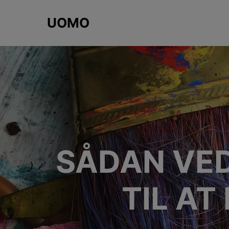
UOMO
SÅDAN VED
TIL AT