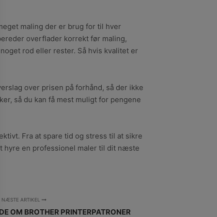
eget maling der er brug for til hver
bereder overflader korrekt før maling,
get rod eller rester. Så hvis kvalitet er
overslag over prisen på forhånd, så der ikke
ker, så du kan få mest muligt for pengene
ivt. Fra at spare tid og stress til at sikre
t hyre en professionel maler til dit næste
NÆSTE ARTIKEL
IDE OM BROTHER PRINTERPATRONER