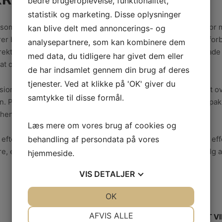
bedre brugeroplevelse, funktionalitet,
statistik og marketing. Disse oplysninger
som sikrer kvalitetsarbejde hver gang. Disse fagfolk ved, hvor m
kan blive delt med annoncerings- og
r bedst i forskellige miljøer. De forstår også, hvordan man for
analysepartnere, som kan kombinere dem
kt, samt hvordan de rydder op efter sig selv uden at efterlade no
med data, du tidligere har givet dem eller
 at overveje at hyre et professionelt malerfirma!
de har indsamlet gennem din brug af deres
tjenester. Ved at klikke på 'OK' giver du
ionelt malerfirma er, at de er i stand til at give dig et præcist 
samtykke til disse formål.
Professionelle malere tilbyder også ofte rabatpriser eller pak
hen ikke kan gøre!
Læs mere om vores brug af cookies og
behandling af persondata på vores
fter en, der kan tage sig af alle dine malerbehov hurtigt og effekt
, er der masser af grunde til, at det kan være det rigtige valg a
hjemmeside.
VIS
DETALJER
JA
NEJ
OK
JA
NEJ
NØDVENDIGE
PRÆFERENCER
AFVIS ALLE
ALT DU BEHØVER AT V