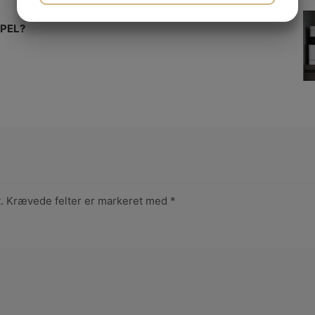
L
JA
NEJ
JA
NEJ
PEL?
MARKETING
STATISTIK
.
Krævede felter er markeret med
*