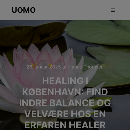
UOMO
Hovedm
26. januar 2025
af
Hanne Thomsen
HEALING I
KØBENHAVN: FIND
INDRE BALANCE OG
VELVÆRE HOS EN
ERFAREN HEALER