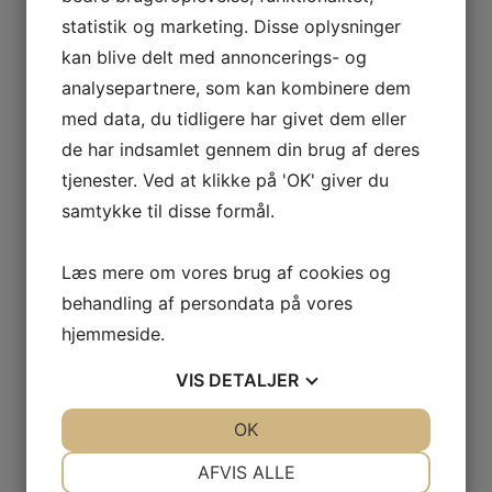
at være klar over, at prisen på VVS-arbejde kan
statistik og marketing. Disse oplysninger
variere afhængigt af opgavens omfang og
kan blive delt med annoncerings- og
kompleksitet. Derfor kan det være en god idé at
analysepartnere, som kan kombinere dem
indhente tilbud fra flere forskellige firmaer, så du
med data, du tidligere har givet dem eller
kan sammenligne priser og vælge det tilbud, der
de har indsamlet gennem din brug af deres
passer bedst til dit budget.
tjenester. Ved at klikke på 'OK' giver du
samtykke til disse formål.
Når du vælger et VVS firma, er det også vigtigt at
sikre, at de har de nødvendige tilladelser og
forsikringer. Dette vil sikre, at arbejdet udføres i
Læs mere om vores brug af cookies og
overensstemmelse med gældende lovgivning og at
behandling af persondata på vores
du er dækket, hvis der skulle opstå problemer
hjemmeside.
undervejs.
VIS
DETALJER
Så hvis du står over for VVS-problemer, så tøv ikke
JA
NEJ
OK
JA
NEJ
med at kontakte et VVS firma. De vil kunne hjælpe
dig med at få løst dine VVS-udfordringer på en
NØDVENDIGE
PRÆFERENCER
AFVIS ALLE
professionel og effektiv måde.