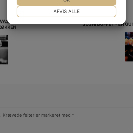
NØDVENDIGE
PRÆFERENCER
AFVIS ALLE
L
JA
NEJ
JA
NEJ
VASK ER DEN PERFEKTE
SUSHI BUFFET - EN GU
 KØKKEN
MARKETING
STATISTIK
.
Krævede felter er markeret med
*