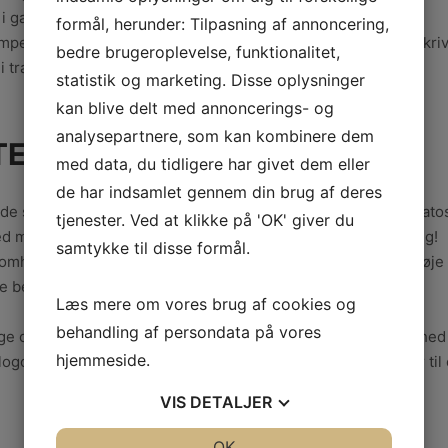
 i gang!
formål, herunder: Tilpasning af annoncering,
pel er ideelt til at underskrive dokumenter uden at skulle skriv
bedre brugeroplevelse, funktionalitet,
 træk, eller når du er presset på tid.
statistik og marketing. Disse oplysninger
kan blive delt med annoncerings- og
analysepartnere, som kan kombinere dem
TEMPLER TIL KONTORET
med data, du tidligere har givet dem eller
de har indsamlet gennem din brug af deres
lde styr på vigtige datoer på dokumenter eller fakturaer, er dat
tjenester. Ved at klikke på 'OK' giver du
d manuelt; du skal blot trykke på stemplet, og så er du færdig!
samtykke til disse formål.
mheder tilbyder tilpassede kontorstempler, hvor du kan tilføje t
ige beskeder, der afspejler din virksomheds brandidentitet.
Læs mere om vores brug af cookies og
behandling af persondata på vores
e opgaver lettere på og samtidig tilføje en smule personlighed
hjemmeside.
 logoer og beskeder er der masser af muligheder, der passer til
VIS
DETALJER
JA
NEJ
OK
JA
NEJ