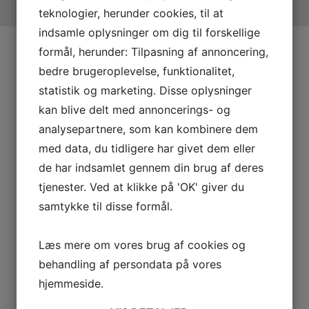
teknologier, herunder cookies, til at
indsamle oplysninger om dig til forskellige
formål, herunder: Tilpasning af annoncering,
bedre brugeroplevelse, funktionalitet,
statistik og marketing. Disse oplysninger
kan blive delt med annoncerings- og
analysepartnere, som kan kombinere dem
med data, du tidligere har givet dem eller
de har indsamlet gennem din brug af deres
tjenester. Ved at klikke på 'OK' giver du
samtykke til disse formål.
Læs mere om vores brug af cookies og
behandling af persondata på vores
10. oktober 2018
af
RasmusM
0
Gadgets
,
Tech
hjemmeside.
GOOGLE HOME