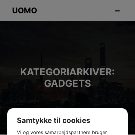
UOMO
Hovedm
KATEGORIARKIVER:
GADGETS
Samtykke til cookies
Vi og vores samarbejdspartnere bruger